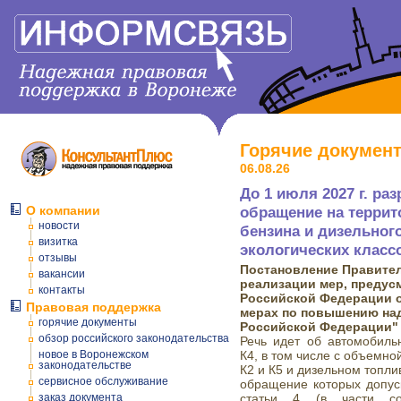
Горячие докумен
06.08.26
До 1 июля 2027 г. ра
О компании
обращение на терри
новости
бензина и дизельног
визитка
экологических класс
отзывы
Постановление Правитель
вакансии
реализации мер, предус
контакты
Российской Федерации от
Правовая поддержка
мерах по повышению на
горячие документы
Российской Федерации"
обзор российского законодательства
Речь идет об автомобильн
новое в Воронежском
К4, в том числе с объемно
законодательстве
К2 и К5 и дизельном топлив
сервисное обслуживание
обращение которых допуск
заказ документа
статьи 4 (в части соо