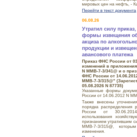
мировых цен на нефть, - К
Перейти в текст документа
06.08.26
Утратил силу прика
формы извещения об
акциза по алкогольн
продукции и извещен
авансового платежа
Приказ ФНС России от 03
изменений в приложения 
N ММВ-7-3/341@ и о при
ФНС России от 14.06.2012
ММВ-7-3/315@" (Зарегис
05.08.2026 N 87735)
Указанные формы докуме
России от 14.06.2012 N М
Также внесены уточнени
порядка распределения 
России от 30.06.20
использования хозяйств
признанием утратившим си
ММВ-7-3/315@, которы
изменения.