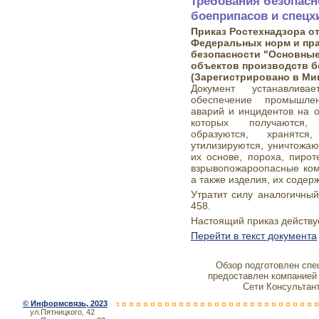
требования безопасн
боеприпасов и спецх
Приказ Ростехнадзора от
Федеральных норм и пр
безопасности "Основные
объектов производств б
(Зарегистрировано в Мин
Документ устанавлива
обеспечение промышлен
аварий и инцидентов на о
которых получаются, 
образуются, хранятся,
утилизируются, уничтожаю
их основе, пороха, пирот
взрывопожароопасные комп
а также изделия, их содер
Утратит силу аналогичный
458.
Настоящий приказ действуе
Перейти в текст документа
Обзор подготовлен сп
предоставлен компание
Сети Консультан
©
Информсвязь
, 2023
ул.Пятницкого, 42