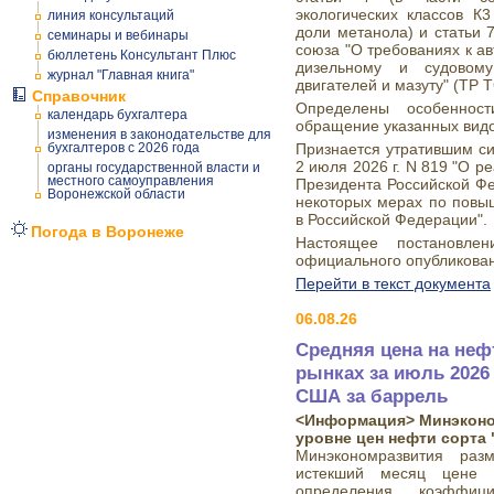
экологических классов 
линия консультаций
доли метанола) и статьи 
семинары и вебинары
союза "О требованиях к а
бюллетень Консультант Плюс
дизельному и судовому
журнал "Главная книга"
двигателей и мазуту" (ТР Т
Справочник
Определены особеннос
календарь бухгалтера
обращение указанных видо
изменения в законодательстве для
бухгалтеров с 2026 года
Признается утратившим си
2 июля 2026 г. N 819 "О 
органы государственной власти и
местного самоуправления
Президента Российской Фе
Воронежской области
некоторых мерах по повы
в Российской Федерации".
Погода в Воронеже
Настоящее постановле
официального опубликова
Перейти в текст документа
06.08.26
Средняя цена на неф
рынках за июль 2026 
США за баррель
<Информация> Минэконо
уровне цен нефти сорта 
Минэкономразвития ра
истекший месяц цене 
определения коэффици