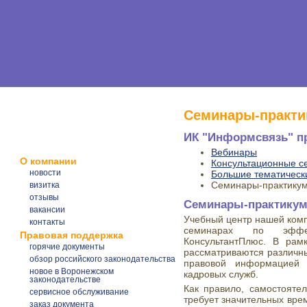
Семинары-практ
ИК "Информсвязь" п
Вебинары
О компании
Консультационные 
новости
Большие тематическ
Семинары-практику
визитка
отзывы
Семинары-практику
вакансии
Учебный центр нашей комп
контакты
семинарах по эффек
Правовая поддержка
КонсультантПлюс. В рам
горячие документы
рассматриваются различн
обзор российского законодательства
правовой информацией ю
новое в Воронежском
кадровых служб.
законодательстве
Как правило, самостояте
сервисное обслуживание
требует значительных вре
заказ документа