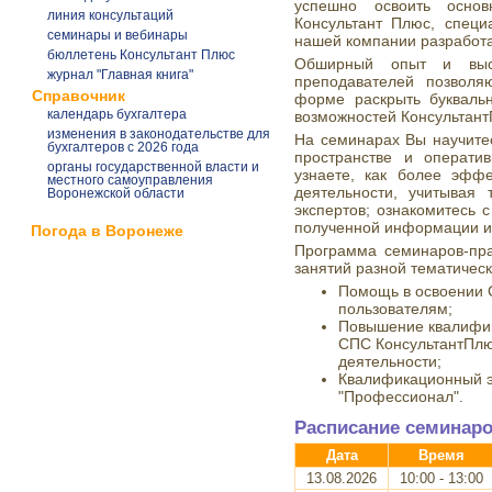
успешно освоить осно
линия консультаций
Консультант Плюс, специ
семинары и вебинары
нашей компании разработ
бюллетень Консультант Плюс
Обширный опыт и высо
журнал "Главная книга"
преподавателей позволя
Справочник
форме раскрыть букваль
календарь бухгалтера
возможностей Консультант
изменения в законодательстве для
На семинарах Вы научите
бухгалтеров с 2026 года
пространстве и операти
органы государственной власти и
узнаете, как более эфф
местного самоуправления
деятельности, учитывая
Воронежской области
экспертов; ознакомитесь 
полученной информации и
Погода в Воронеже
Программа семинаров-пра
занятий разной тематичес
Помощь в освоении
пользователям;
Повышение квалифик
СПС КонсультантПлю
деятельности;
Квалификационный э
"Профессионал".
Расписание семинар
Дата
Время
13.08.2026
10:00 - 13:00