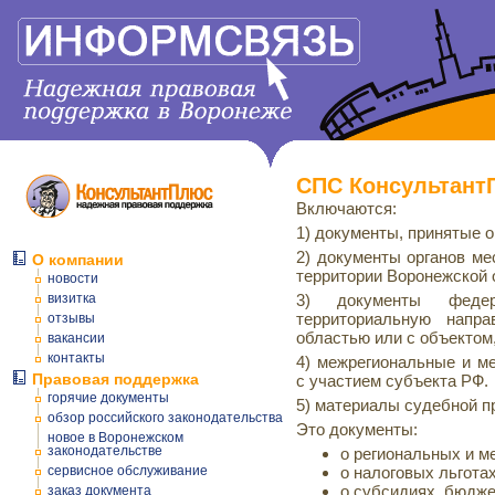
СПС Консультант
Включаются:
1) документы, принятые о
2) документы органов ме
О компании
территории Воронежской 
новости
визитка
3) документы федер
территориальную напра
отзывы
областью или с объектом
вакансии
контакты
4) межрегиональные и м
Правовая поддержка
с участием субъекта РФ.
горячие документы
5) материалы судебной п
обзор российского законодательства
Это документы:
новое в Воронежском
законодательстве
о региональных и м
сервисное обслуживание
о налоговых льготах
о субсидиях, бюдже
заказ документа