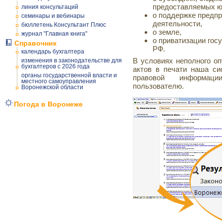
предоставляемых ю
линия консультаций
о поддержке предпр
семинары и вебинары
деятельности,
бюллетень Консультант Плюс
о земле,
журнал "Главная книга"
о приватизации гос
Справочник
РФ.
календарь бухгалтера
В условиях неполного о
изменения в законодательстве для
бухгалтеров с 2026 года
актов в печати наша си
органы государственной власти и
правовой информаци
местного самоуправления
пользователю.
Воронежской области
Погода в Воронеже