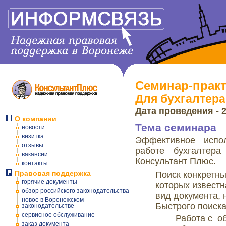
Семинар-практ
Для бухгалтера
Дата проведения - 2
О компании
Тема семинара
новости
визитка
Эффективное испо
отзывы
работе бухгалтер
вакансии
Консультант Плюс.
контакты
Правовая поддержка
Поиск конкретны
горячие документы
которых известн
обзор российского законодательства
вид документа, 
новое в Воронежском
Быстрого поиска
законодательстве
сервисное обслуживание
Работа с о
заказ документа