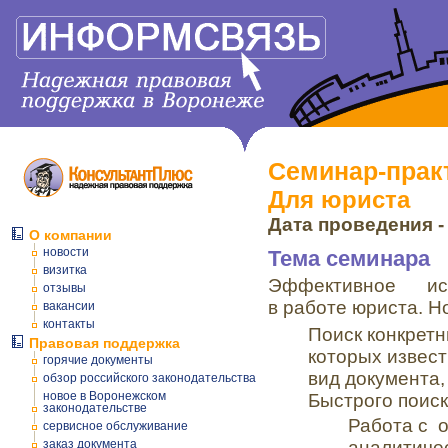
Семинар-прак
Для юриста
Дата проведения - 
О компании
новости
Тема семинара
визитка
Эффективное ис
отзывы
в работе юриста. 
вакансии
контакты
Поиск конкретн
Правовая поддержка
которых извес
горячие документы
вид документа,
обзор российского законодательства
новое в Воронежском
Быстрого поиск
законодательстве
Работа с 
сервисное обслуживание
заказ документа
аналитиче