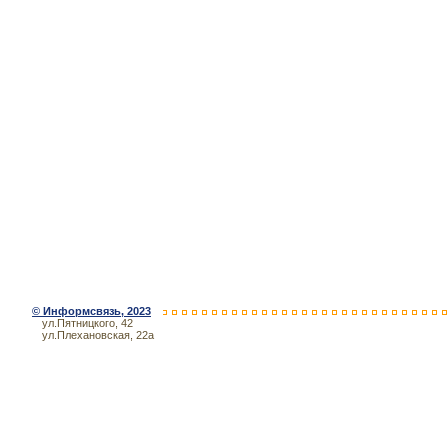
©
Информсвязь
, 2023
ул.Пятницкого, 42
ул.Плехановская, 22а