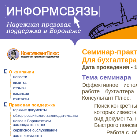
Семинар-практ
Для бухгалтера
Дата проведения - 1
О компании
Тема семинара
новости
визитка
Эффективное испо
отзывы
работе бухгалтер
вакансии
Консультант Плюс.
контакты
Правовая поддержка
Поиск конкретны
горячие документы
которых известн
обзор российского законодательства
вид документа, 
новое в Воронежском
Быстрого поиска
законодательстве
сервисное обслуживание
Работа с о
заказ документа